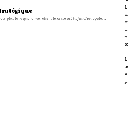
L
stratégique
o
r plus loin que le marché -, la crise est la fin d'un cycle...
e
d
p
a
L
a
v
p