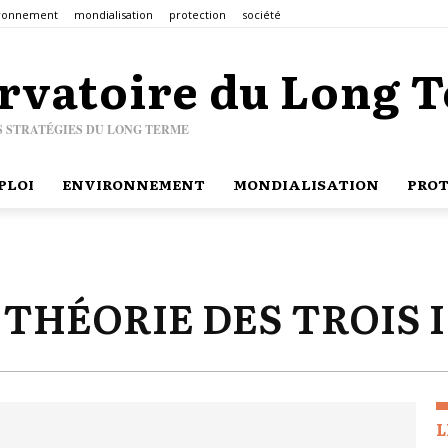
ronnement
mondialisation
protection
société
rvatoire du Long 
S STRATÉGIES DU LONG TERME
PLOI
ENVIRONNEMENT
MONDIALISATION
PROT
THÉORIE DES TROIS I
L