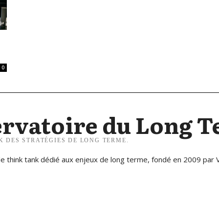
0
rvatoire du Long 
K DES STRATÉGIES DE LONG TERME.
e think tank dédié aux enjeux de long terme, fondé en 2009 par 