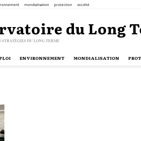
ironnement
mondialisation
protection
société
rvatoire du Long 
S STRATÉGIES DU LONG TERME
PLOI
ENVIRONNEMENT
MONDIALISATION
PROT