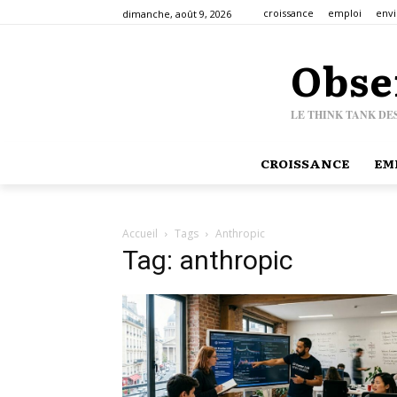
croissance
emploi
env
dimanche, août 9, 2026
Obse
LE THINK TANK DE
CROISSANCE
EM
Accueil
Tags
Anthropic
Tag: anthropic