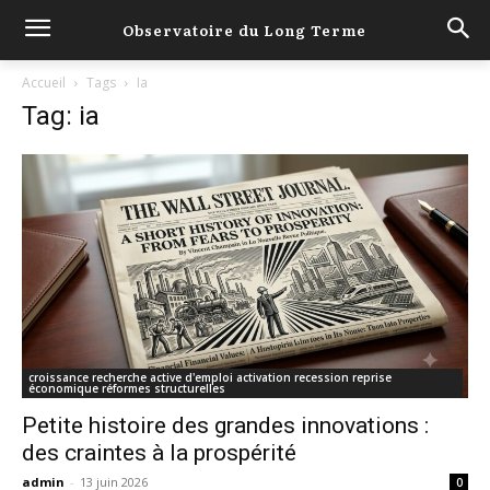
Observatoire du Long Terme
Accueil
Tags
Ia
Tag: ia
croissance recherche active d'emploi activation recession reprise
économique réformes structurelles
Petite histoire des grandes innovations :
des craintes à la prospérité
admin
-
13 juin 2026
0