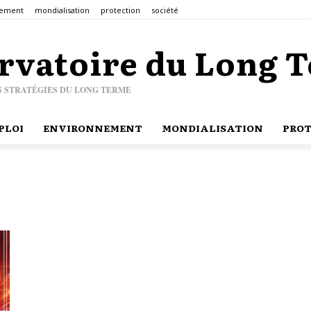
nement
mondialisation
protection
société
rvatoire du Long 
S STRATÉGIES DU LONG TERME
PLOI
ENVIRONNEMENT
MONDIALISATION
PROT