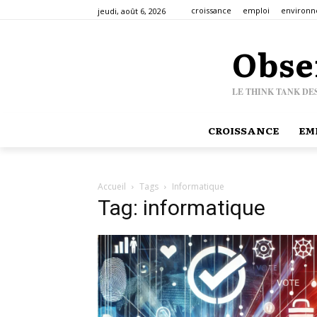
croissance
emploi
environ
jeudi, août 6, 2026
Obse
LE THINK TANK DE
CROISSANCE
EM
Accueil
Tags
Informatique
Tag: informatique