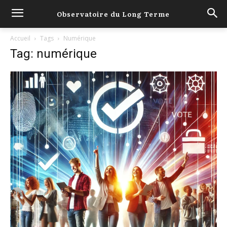
Observatoire du Long Terme
Accueil
Tags
Numérique
Tag: numérique