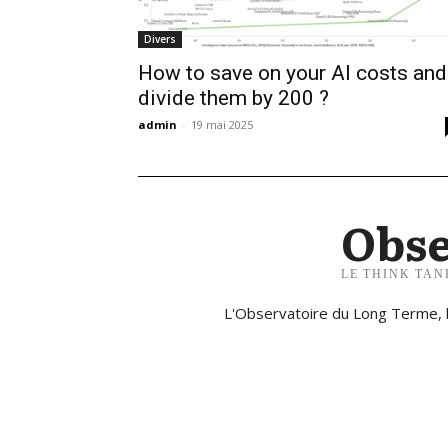
Divers
How to save on your AI costs and
divide them by 200 ?
admin
-
19 mai 2025
Obse
LE THINK TAN
L'Observatoire du Long Terme, l