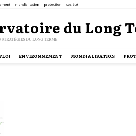
nement
mondialisation
protection
société
rvatoire du Long 
S STRATÉGIES DU LONG TERME
PLOI
ENVIRONNEMENT
MONDIALISATION
PROT