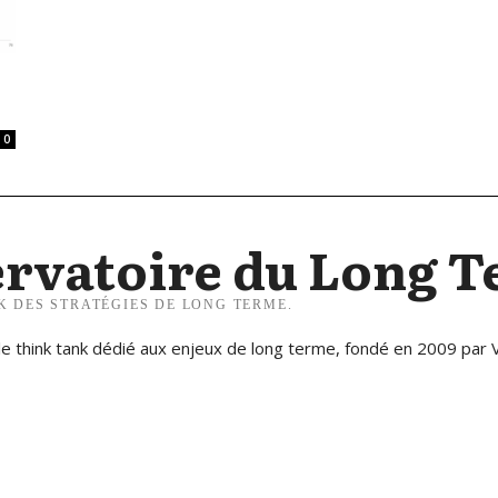
0
rvatoire du Long 
K DES STRATÉGIES DE LONG TERME.
e think tank dédié aux enjeux de long terme, fondé en 2009 par 