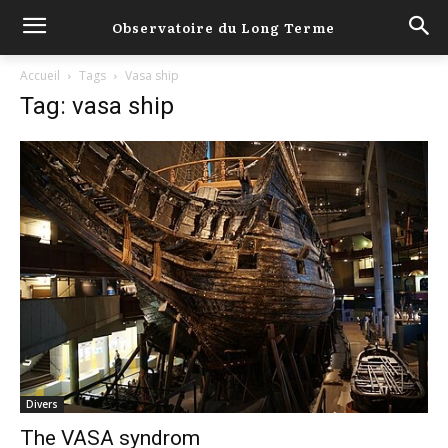
Observatoire du Long Terme
Accueil
Tags
Vasa ship
Tag: vasa ship
Divers
The VASA syndrom