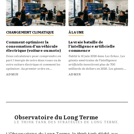
CHANGEMENT CLIMATIQUE
À LA UNE
Comment optimiser la
La vraie bataille de
consomation d’un véhicule
l’intelligence artificielle
électrique (voiture ou moto)
commence
Deux calculateurs pour comprendre où
Publié le 16 juin 2026 dans Les Echos. Les
part l'énergie de votre deux roues ou de
géants américains de l’intelligence
votre voiture électrique et comment les
artificielle investiront plus de 700
optimiser. Au premier ordre en...
milliards de dollars en 2026. Les géants...
ADMIN
ADMIN
Observatoire du Long Terme
LE THINK TANK DES STRATÉGIES DE LONG TERME.
L'Observatoire du Long Terme, le think tank dédié aux