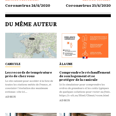
Coronavirus 24/4/2020
Coronavirus 25/4/2020
DU MÊME AUTEUR
CANICULE
À LA UNE
Les records de température
Comprendre le réchauffement
près de chez vous
de son logement et se
protéger de la canicule
Le site suivant pour accéder à la liste de
toutes les stations météo de France, et
Ici le simulateur pour comprendre les
constater l'évolution des maximum
ordres de grandeurs et les coûts typiques
estivaux : site ici...
de quelques solutions pour rester au frais.
https://c-olt.eu/Html/Climat/room.html
ADMIN
ADMIN