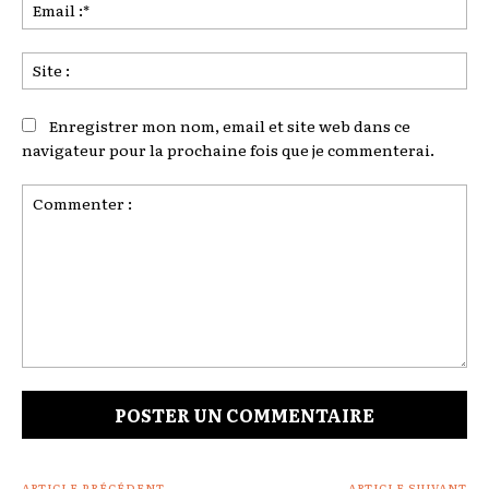
Ema
:*
Sit
:
Enregistrer mon nom, email et site web dans ce
navigateur pour la prochaine fois que je commenterai.
Commenter
:
ARTICLE PRÉCÉDENT
ARTICLE SUIVANT