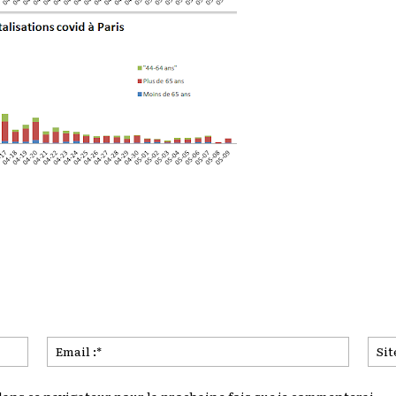
Nom
Email
:*
:*
ans ce navigateur pour la prochaine fois que je commenterai.