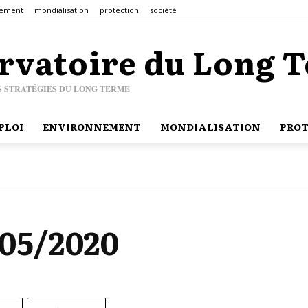
nement
mondialisation
protection
société
rvatoire du Long 
S STRATÉGIES DU LONG TERME
PLOI
ENVIRONNEMENT
MONDIALISATION
PROT
05/2020