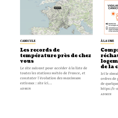
CANICULE
À LA UNE
Les records de
Compr
température près de chez
récha
vous
logeme
de la 
Le site suivant pour accéder à la liste de
toutes les stations météo de France, et
Ici le sim
constater l'évolution des maximum
ordres de 
estivaux : site ici...
de quelque
https://c
ADMIN
ADMIN