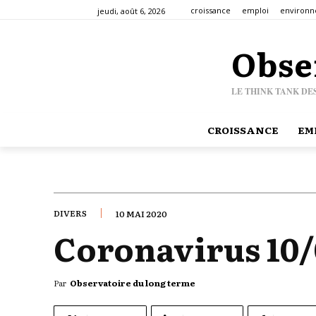
croissance
emploi
environ
jeudi, août 6, 2026
Obse
LE THINK TANK DE
CROISSANCE
EM
DIVERS
10 MAI 2020
Coronavirus 10/
Par
Observatoire du long terme