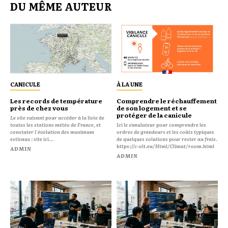
DU MÊME AUTEUR
CANICULE
À LA UNE
Les records de température
Comprendre le réchauffement
près de chez vous
de son logement et se
protéger de la canicule
Le site suivant pour accéder à la liste de
toutes les stations météo de France, et
Ici le simulateur pour comprendre les
constater l'évolution des maximum
ordres de grandeurs et les coûts typiques
estivaux : site ici...
de quelques solutions pour rester au frais.
https://c-olt.eu/Html/Climat/room.html
ADMIN
ADMIN