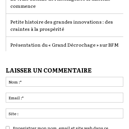
commence
Petite histoire des grandes innovations : des
craintes à la prospérité
Présentation du « Grand Décrochage » sur BFM
LAISSER UN COMMENTAIRE
No
:*
Ema
:*
Sit
:
Enregistrer mon nom, email et site web dans ce