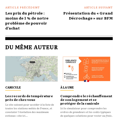
ARTICLE PRÉCÉDENT
ARTICLE SUIVANT
Les prix du pétrole :
Présentation du « Grand
moins de 1 % de notre
Décrochage » sur BFM
problème de pouvoir
d’achat
DU MÊME AUTEUR
CANICULE
À LA UNE
Les records de température
Comprendre le réchauffement
près de chez vous
de son logement et se
protéger de la canicule
Le site suivant pour accéder à la liste de
toutes les stations météo de France, et
Ici le simulateur pour comprendre les
constater l'évolution des maximum
ordres de grandeurs et les coûts typiques
estivaux : site ici...
de quelques solutions pour rester au frais.