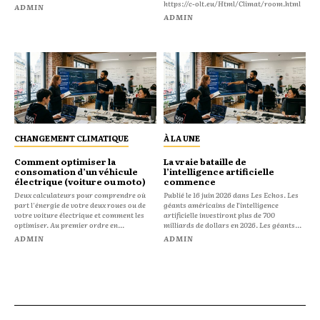
https://c-olt.eu/Html/Climat/room.html
ADMIN
ADMIN
CHANGEMENT CLIMATIQUE
À LA UNE
Comment optimiser la
La vraie bataille de
consomation d’un véhicule
l’intelligence artificielle
électrique (voiture ou moto)
commence
Deux calculateurs pour comprendre où
Publié le 16 juin 2026 dans Les Echos. Les
part l'énergie de votre deux roues ou de
géants américains de l’intelligence
votre voiture électrique et comment les
artificielle investiront plus de 700
optimiser. Au premier ordre en...
milliards de dollars en 2026. Les géants...
ADMIN
ADMIN