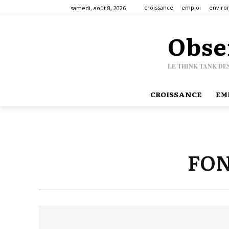
croissance
emploi
envir
samedi, août 8, 2026
Obse
LE THINK TANK DE
CROISSANCE
EM
FON