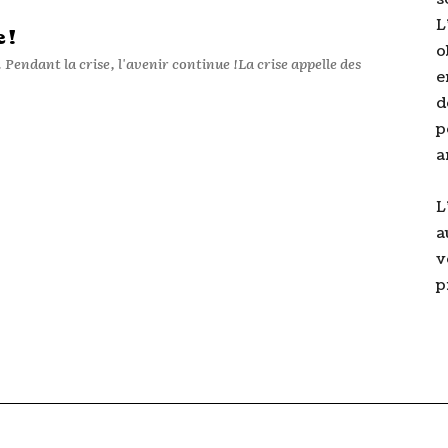
L
 !
o
 Pendant la crise, l'avenir continue !La crise appelle des
e
d
p
a
L
a
v
p