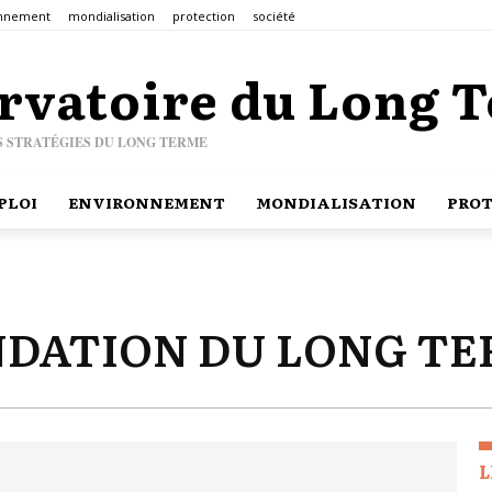
onnement
mondialisation
protection
société
rvatoire du Long 
S STRATÉGIES DU LONG TERME
PLOI
ENVIRONNEMENT
MONDIALISATION
PROT
DATION DU LONG T
L