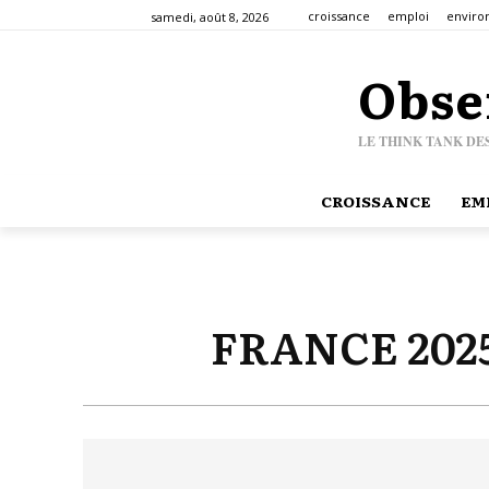
croissance
emploi
envir
samedi, août 8, 2026
Obse
LE THINK TANK DE
CROISSANCE
EM
FRANCE 202