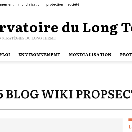
onnement
mondialisation
protection
société
rvatoire du Long 
S STRATÉGIES DU LONG TERME
PLOI
ENVIRONNEMENT
MONDIALISATION
PROT
5 BLOG WIKI PROPSE
L