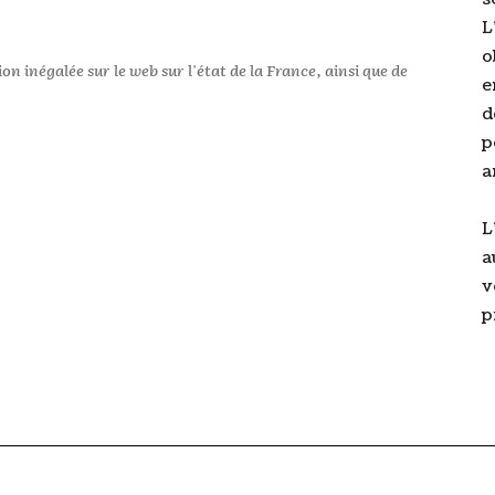
L
o
 inégalée sur le web sur l'état de la France, ainsi que de
e
d
p
a
L
a
v
p