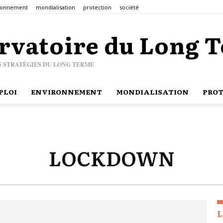
ronnement
mondialisation
protection
société
rvatoire du Long 
S STRATÉGIES DU LONG TERME
PLOI
ENVIRONNEMENT
MONDIALISATION
PROT
LOCKDOWN
L