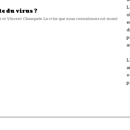
L
te du virus ?
o
e
d
p
a
L
a
v
p