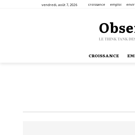
croissance
emploi
envi
vendredi, août 7, 2026
Obse
LE THINK TANK DE
CROISSANCE
EM