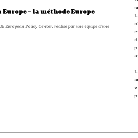
s
n Europe – la méthode Europe
L
o
GE European Policy Center, réalisé par une équipe d'une
e
d
p
a
L
a
v
p