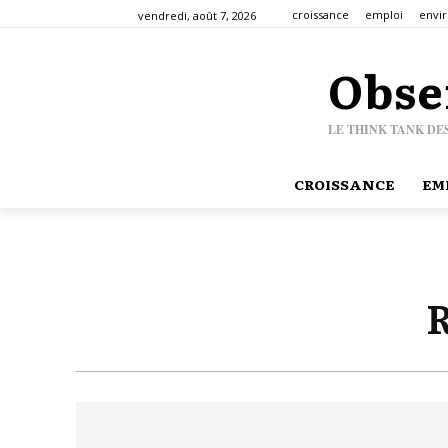
croissance
emploi
envi
vendredi, août 7, 2026
Obse
LE THINK TANK DE
CROISSANCE
EM