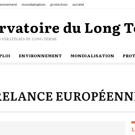
ronnement
mondialisation
protection
société
rvatoire du Long 
S STRATÉGIES DU LONG TERME
PLOI
ENVIRONNEMENT
MONDIALISATION
PROT
RELANCE EUROPÉENN
L