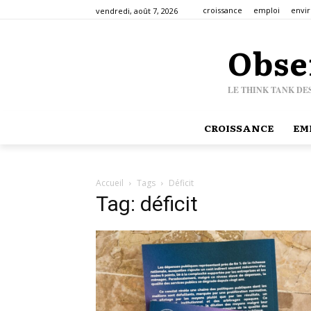
croissance
emploi
envi
vendredi, août 7, 2026
Obse
LE THINK TANK DE
CROISSANCE
EM
Accueil
Tags
Déficit
Tag: déficit