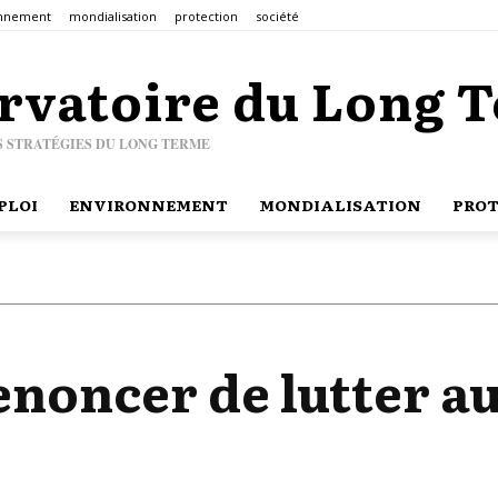
onnement
mondialisation
protection
société
rvatoire du Long 
S STRATÉGIES DU LONG TERME
PLOI
ENVIRONNEMENT
MONDIALISATION
PROT
renoncer de lutter 