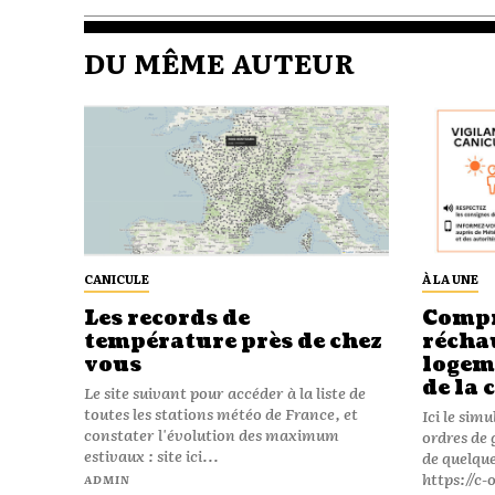
DU MÊME AUTEUR
CANICULE
À LA UNE
Les records de
Compr
température près de chez
récha
vous
logeme
de la 
Le site suivant pour accéder à la liste de
toutes les stations météo de France, et
Ici le sim
constater l'évolution des maximum
ordres de 
estivaux : site ici...
de quelque
https://c
ADMIN