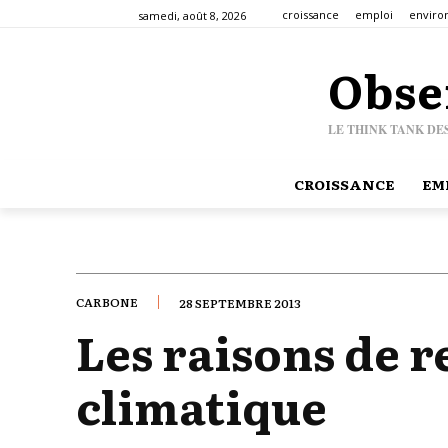
croissance
emploi
envir
samedi, août 8, 2026
Obse
LE THINK TANK DE
CROISSANCE
EM
CARBONE
28 SEPTEMBRE 2013
Les raisons de 
climatique