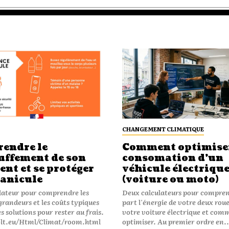
CHANGEMENT CLIMATIQUE
endre le
Comment optimiser
uffement de son
consomation d’un
nt et se protéger
véhicule électriqu
canicule
(voiture ou moto)
ulateur pour comprendre les
Deux calculateurs pour compre
grandeurs et les coûts typiques
part l'énergie de votre deux roue
s solutions pour rester au frais.
votre voiture électrique et com
-olt.eu/Html/Climat/room.html
optimiser. Au premier ordre en..