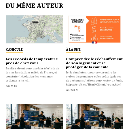
DU MÊME AUTEUR
CANICULE
À LA UNE
Les records de température
Comprendre le réchauffement
près de chez vous
de son logement et se
protéger de la canicule
Le site suivant pour accéder à la liste de
toutes les stations météo de France, et
Ici le simulateur pour comprendre les
constater l'évolution des maximum
ordres de grandeurs et les coûts typiques
estivaux : site ici...
de quelques solutions pour rester au frais.
https://c-olt.eu/Html/Climat/room.html
ADMIN
ADMIN