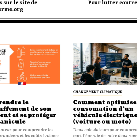
sur le site de
Pour lutter contre 
terme.org
CHANGEMENT CLIMATIQUE
endre le
Comment optimiser
uffement de son
consomation d’un
nt et se protéger
véhicule électriqu
canicule
(voiture ou moto)
ulateur pour comprendre les
Deux calculateurs pour compre
grandeurs et les coûts typiques
part l'énergie de votre deux roue