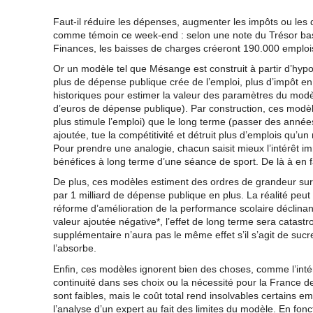
Faut-il réduire les dépenses, augmenter les impôts ou les 
comme témoin ce week-end : selon une note du Trésor ba
Finances, les baisses de charges créeront 190.000 emploi
Or un modèle tel que Mésange est construit à partir d’hyp
plus de dépense publique crée de l’emploi, plus d’impôt en d
historiques pour estimer la valeur des paramètres du modè
d’euros de dépense publique). Par construction, ces modèl
plus stimule l’emploi) que le long terme (passer des année
ajoutée, tue la compétitivité et détruit plus d’emplois qu’u
Pour prendre une analogie, chacun saisit mieux l’intérêt i
bénéfices à long terme d’une séance de sport. De là à en 
De plus, ces modèles estiment des ordres de grandeur sur
par 1 milliard de dépense publique en plus. La réalité peut
réforme d’amélioration de la performance scolaire déclinant
valeur ajoutée négative*, l’effet de long terme sera catastr
supplémentaire n’aura pas le même effet s’il s’agit de sucr
l’absorbe.
Enfin, ces modèles ignorent bien des choses, comme l’inté
continuité dans ses choix ou la nécessité pour la France de
sont faibles, mais le coût total rend insolvables certains em
l’analyse d’un expert au fait des limites du modèle. En fonct