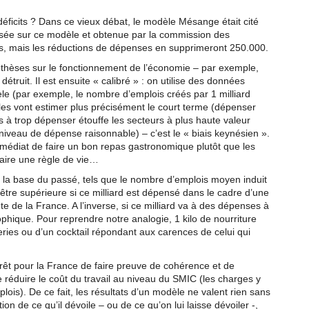
déficits ? Dans ce vieux débat, le modèle Mésange était cité
sée sur ce modèle et obtenue par la commission des
s, mais les réductions de dépenses en supprimeront 250.000.
othèses sur le fonctionnement de l’économie – par exemple,
étruit. Il est ensuite « calibré » : on utilise des données
le (par exemple, le nombre d’emplois créés par 1 milliard
es vont estimer plus précisément le court terme (dépenser
s à trop dépenser étouffe les secteurs à plus haute valeur
n niveau de dépense raisonnable) – c’est le « biais keynésien ».
mmédiat de faire un bon repas gastronomique plutôt que les
faire une règle de vie…
 la base du passé, tels que le nombre d’emplois moyen induit
 être supérieure si ce milliard est dépensé dans le cadre d’une
e de la France. A l’inverse, si ce milliard va à des dépenses à
ophique. Pour reprendre notre analogie, 1 kilo de nourriture
eries ou d’un cocktail répondant aux carences de celui qui
rêt pour la France de faire preuve de cohérence et de
 réduire le coût du travail au niveau du SMIC (les charges y
plois). De ce fait, les résultats d’un modèle ne valent rien sans
ion de ce qu’il dévoile – ou de ce qu’on lui laisse dévoiler -,