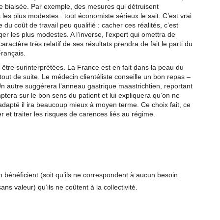
re biaisée. Par exemple, des mesures qui détruisent
les plus modestes : tout économiste sérieux le sait. C’est vrai
oût de travail peu qualifié : cacher ces réalités, c’est
iger les plus modestes. A l’inverse, l’expert qui omettra de
ractère très relatif de ses résultats prendra de fait le parti du
Français.
être surinterprétées. La France est en fait dans la peau du
tout de suite. Le médecin clientéliste conseille un bon repas –
n autre suggérera l’anneau gastrique maastrichtien, reportant
ptera sur le bon sens du patient et lui expliquera qu’on ne
 adapté il ira beaucoup mieux à moyen terme. Ce choix fait, ce
r et traiter les risques de carences liés au régime.
n bénéficient (soit qu’ils ne correspondent à aucun besoin
ans valeur) qu’ils ne coûtent à la collectivité.