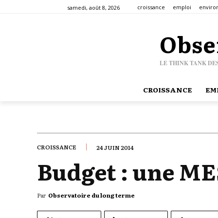
croissance
emploi
envir
samedi, août 8, 2026
Obse
LE THINK TANK DE
CROISSANCE
EM
CROISSANCE
24 JUIN 2014
Budget : une ME
Par
Observatoire du long terme