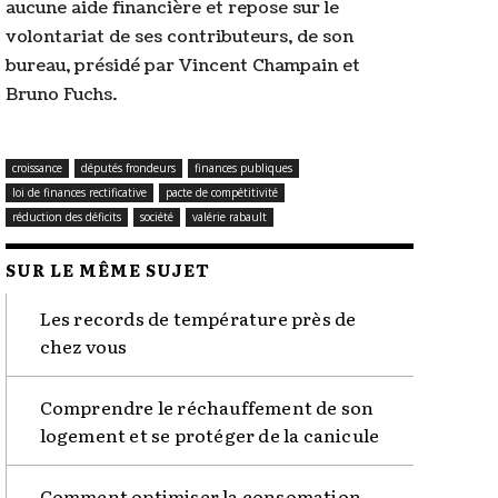
aucune aide financière et repose sur le
volontariat de ses contributeurs, de son
bureau, présidé par Vincent Champain et
Bruno Fuchs.
croissance
députés frondeurs
finances publiques
loi de finances rectificative
pacte de compétitivité
réduction des déficits
société
valérie rabault
SUR LE MÊME SUJET
Les records de température près de
chez vous
Comprendre le réchauffement de son
logement et se protéger de la canicule
Comment optimiser la consomation