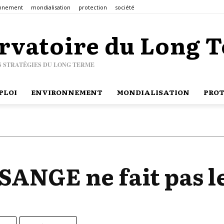
onnement
mondialisation
protection
société
rvatoire du Long 
S STRATÉGIES DU LONG TERME
PLOI
ENVIRONNEMENT
MONDIALISATION
PROT
SANGE ne fait pas l