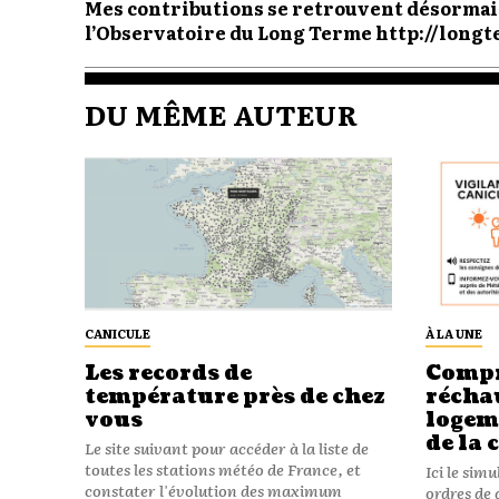
Mes contributions se retrouvent désormais 
l’Observatoire du Long Terme http://long
DU MÊME AUTEUR
CANICULE
À LA UNE
Les records de
Compr
température près de chez
récha
vous
logeme
de la 
Le site suivant pour accéder à la liste de
toutes les stations météo de France, et
Ici le sim
constater l'évolution des maximum
ordres de 