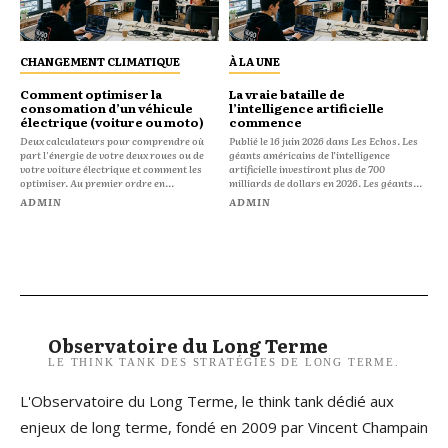
CHANGEMENT CLIMATIQUE
À LA UNE
Comment optimiser la
La vraie bataille de
consomation d’un véhicule
l’intelligence artificielle
électrique (voiture ou moto)
commence
Deux calculateurs pour comprendre où
Publié le 16 juin 2026 dans Les Echos. Les
part l'énergie de votre deux roues ou de
géants américains de l’intelligence
votre voiture électrique et comment les
artificielle investiront plus de 700
optimiser. Au premier ordre en...
milliards de dollars en 2026. Les géants...
ADMIN
ADMIN
Observatoire du Long Terme
LE THINK TANK DES STRATÉGIES DE LONG TERME.
L'Observatoire du Long Terme, le think tank dédié aux
enjeux de long terme, fondé en 2009 par Vincent Champain