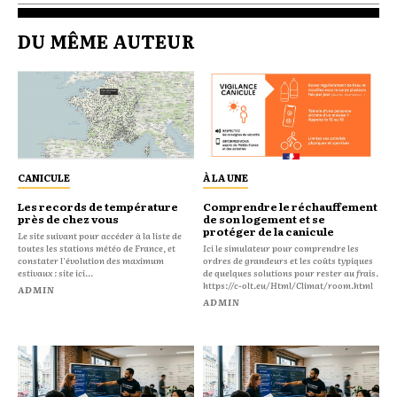
DU MÊME AUTEUR
CANICULE
À LA UNE
Les records de température
Comprendre le réchauffement
près de chez vous
de son logement et se
protéger de la canicule
Le site suivant pour accéder à la liste de
toutes les stations météo de France, et
Ici le simulateur pour comprendre les
constater l'évolution des maximum
ordres de grandeurs et les coûts typiques
estivaux : site ici...
de quelques solutions pour rester au frais.
https://c-olt.eu/Html/Climat/room.html
ADMIN
ADMIN