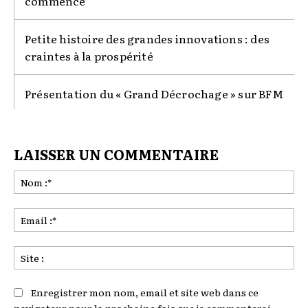
commence
Petite histoire des grandes innovations : des
craintes à la prospérité
Présentation du « Grand Décrochage » sur BFM
LAISSER UN COMMENTAIRE
No
:*
Ema
:*
Sit
:
Enregistrer mon nom, email et site web dans ce
navigateur pour la prochaine fois que je commenterai.