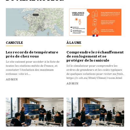
CANICULE
À LA UNE
Les records de température
Comprendre le réchauffement
près de chez vous
de son logement et se
protéger de la canicule
Le site suivant pour accéder à la liste de
toutes les stations météo de France, et
Ici le simulateur pour comprendre les
constater l'évolution des maximum
ordres de grandeurs et les coûts typiques
estivaux : site ici...
de quelques solutions pour rester au frais.
https://c-olt.eu/Html/Climat/room.html
ADMIN
ADMIN