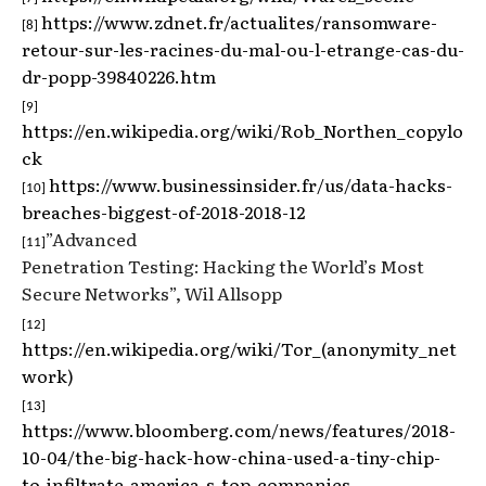
https://www.zdnet.fr/actualites/ransomware-
[8]
retour-sur-les-racines-du-mal-ou-l-etrange-cas-du-
dr-popp-39840226.htm
[9]
https://en.wikipedia.org/wiki/Rob_Northen_copylo
ck
https://www.businessinsider.fr/us/data-hacks-
[10]
breaches-biggest-of-2018-2018-12
”Advanced
[11]
Penetration Testing: Hacking the World’s Most
Secure Networks”, Wil Allsopp
[12]
https://en.wikipedia.org/wiki/Tor_(anonymity_net
work)
[13]
https://www.bloomberg.com/news/features/2018-
10-04/the-big-hack-how-china-used-a-tiny-chip-
to-infiltrate-america-s-top-companies