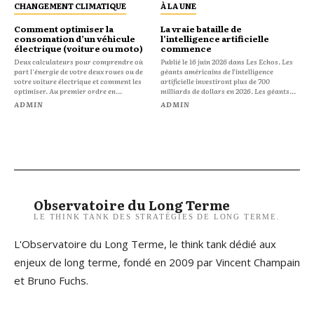
CHANGEMENT CLIMATIQUE
À LA UNE
Comment optimiser la
La vraie bataille de
consomation d’un véhicule
l’intelligence artificielle
électrique (voiture ou moto)
commence
Deux calculateurs pour comprendre où
Publié le 16 juin 2026 dans Les Echos. Les
part l'énergie de votre deux roues ou de
géants américains de l’intelligence
votre voiture électrique et comment les
artificielle investiront plus de 700
optimiser. Au premier ordre en...
milliards de dollars en 2026. Les géants...
ADMIN
ADMIN
Observatoire du Long Terme
LE THINK TANK DES STRATÉGIES DE LONG TERME.
L'Observatoire du Long Terme, le think tank dédié aux
enjeux de long terme, fondé en 2009 par Vincent Champain
et Bruno Fuchs.