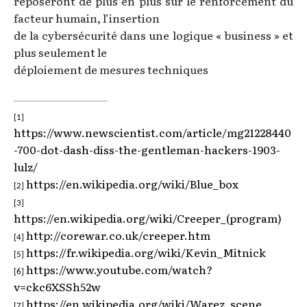
reposeront de plus en plus sur le renforcement du
facteur humain, l’insertion
de la cybersécurité dans une logique « business » et
plus seulement le
déploiement de mesures techniques
[1]
https://www.newscientist.com/article/mg21228440
-700-dot-dash-diss-the-gentleman-hackers-1903-
lulz/
https://en.wikipedia.org/wiki/Blue_box
[2]
[3]
https://en.wikipedia.org/wiki/Creeper_(program)
http://corewar.co.uk/creeper.htm
[4]
https://fr.wikipedia.org/wiki/Kevin_Mitnick
[5]
https://www.youtube.com/watch?
[6]
v=ckc6XSSh52w
https://en.wikipedia.org/wiki/Warez_scene
[7]