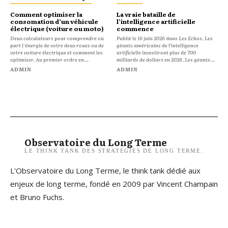
Comment optimiser la
La vraie bataille de
consomation d’un véhicule
l’intelligence artificielle
électrique (voiture ou moto)
commence
Deux calculateurs pour comprendre où
Publié le 16 juin 2026 dans Les Echos. Les
part l'énergie de votre deux roues ou de
géants américains de l’intelligence
votre voiture électrique et comment les
artificielle investiront plus de 700
optimiser. Au premier ordre en...
milliards de dollars en 2026. Les géants...
ADMIN
ADMIN
Observatoire du Long Terme
LE THINK TANK DES STRATÉGIES DE LONG TERME.
L'Observatoire du Long Terme, le think tank dédié aux
enjeux de long terme, fondé en 2009 par Vincent Champain
et Bruno Fuchs.