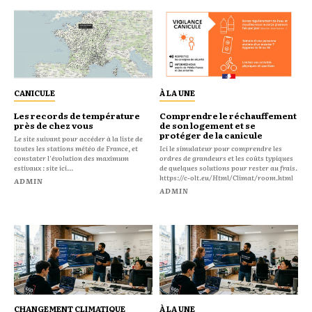
CANICULE
À LA UNE
Les records de température
Comprendre le réchauffement
près de chez vous
de son logement et se
protéger de la canicule
Le site suivant pour accéder à la liste de
toutes les stations météo de France, et
Ici le simulateur pour comprendre les
constater l'évolution des maximum
ordres de grandeurs et les coûts typiques
estivaux : site ici...
de quelques solutions pour rester au frais.
https://c-olt.eu/Html/Climat/room.html
ADMIN
ADMIN
CHANGEMENT CLIMATIQUE
À LA UNE