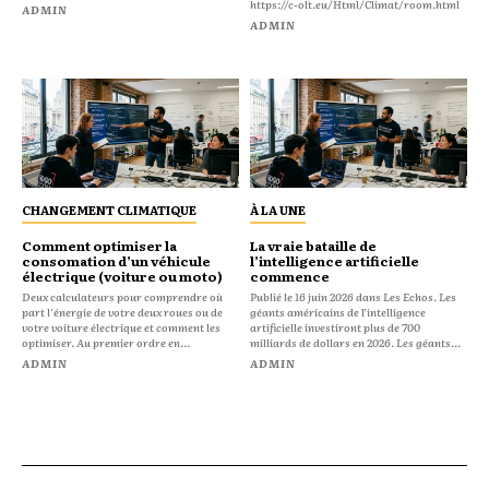
https://c-olt.eu/Html/Climat/room.html
ADMIN
ADMIN
CHANGEMENT CLIMATIQUE
À LA UNE
Comment optimiser la
La vraie bataille de
consomation d’un véhicule
l’intelligence artificielle
électrique (voiture ou moto)
commence
Deux calculateurs pour comprendre où
Publié le 16 juin 2026 dans Les Echos. Les
part l'énergie de votre deux roues ou de
géants américains de l’intelligence
votre voiture électrique et comment les
artificielle investiront plus de 700
optimiser. Au premier ordre en...
milliards de dollars en 2026. Les géants...
ADMIN
ADMIN