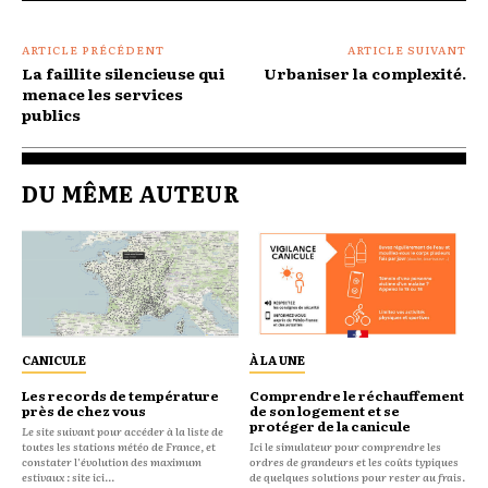
ARTICLE PRÉCÉDENT
ARTICLE SUIVANT
La faillite silencieuse qui
Urbaniser la complexité.
menace les services
publics
DU MÊME AUTEUR
CANICULE
À LA UNE
Les records de température
Comprendre le réchauffement
près de chez vous
de son logement et se
protéger de la canicule
Le site suivant pour accéder à la liste de
toutes les stations météo de France, et
Ici le simulateur pour comprendre les
constater l'évolution des maximum
ordres de grandeurs et les coûts typiques
estivaux : site ici...
de quelques solutions pour rester au frais.