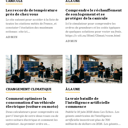
CANICULE
À LA UNE
Les records de température
Comprendre le réchauffement
près de chez vous
de son logement et se
protéger de la canicule
Le site suivant pour accéder à la liste de
toutes les stations météo de France, et
Ici le simulateur pour comprendre les
constater l'évolution des maximum
ordres de grandeurs et les coûts typiques
estivaux : site ici...
de quelques solutions pour rester au frais.
https://c-olt.eu/Html/Climat/room.html
ADMIN
ADMIN
CHANGEMENT CLIMATIQUE
À LA UNE
Comment optimiser la
La vraie bataille de
consomation d’un véhicule
l’intelligence artificielle
électrique (voiture ou moto)
commence
Deux calculateurs pour comprendre où
Publié le 16 juin 2026 dans Les Echos. Les
part l'énergie de votre deux roues ou de
géants américains de l’intelligence
votre voiture électrique et comment les
artificielle investiront plus de 700
optimiser. Au premier ordre en...
milliards de dollars en 2026. Les géants...