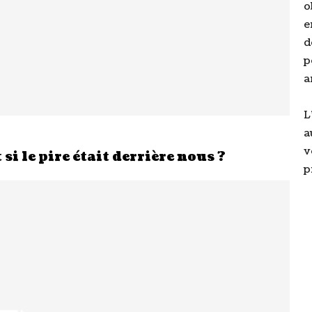
o
e
d
p
a
L
a
v
si le pire était derrière nous ?
p