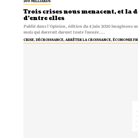
200 MILLIARDS
Trois crises nous menacent, et la 
d’entre elles
Publié dans l'Opinion, édition du 4 juin 2020 Imaginons un arrêt de l’activité économique aussi fort qu’au mois d’avril,
mais qui durerait durant toute l’année....
CRISE, DÉCROISSANCE, ARRÊTER LA CROISSANCE, ÉCONOMIE FR