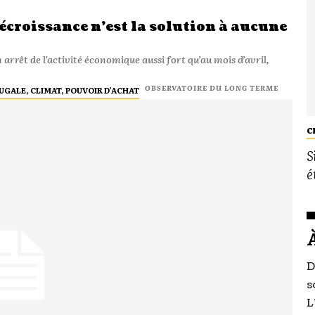
décroissance n’est la solution à aucune
OBSERVATOIRE DU LONG TERME
UGALE, CLIMAT, POUVOIR D'ACHAT
C
S
é
D
s
L