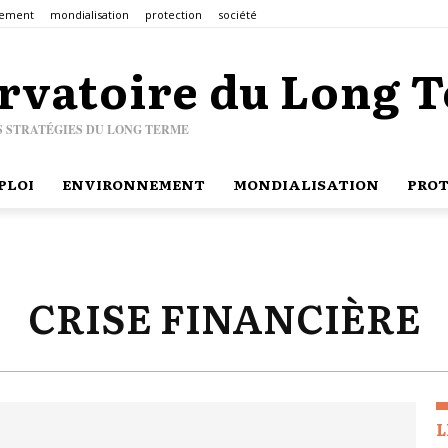
nement
mondialisation
protection
société
rvatoire du Long 
S STRATÉGIES DU LONG TERME
PLOI
ENVIRONNEMENT
MONDIALISATION
PROT
CRISE FINANCIÈRE
L