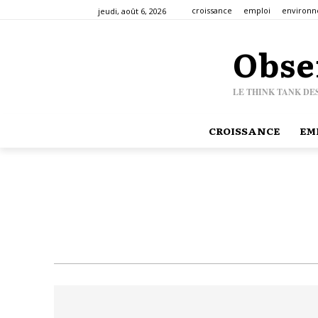
croissance
emploi
environ
jeudi, août 6, 2026
Obse
LE THINK TANK DE
CROISSANCE
EM