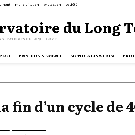
nement
mondialisation
protection
société
rvatoire du Long 
S STRATÉGIES DU LONG TERME
PLOI
ENVIRONNEMENT
MONDIALISATION
PROT
la fin d’un cycle de 