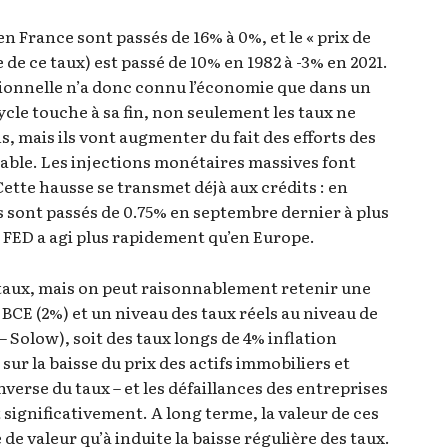
en France sont passés de 16% à 0%, et le « prix de
ée de ce taux) est passé de 10% en 1982 à -3% en 2021.
ionnelle n’a donc connu l’économie que dans un
ycle touche à sa fin, non seulement les taux ne
s, mais ils vont augmenter du fait des efforts des
able. Les injections monétaires massives font
Cette hausse se transmet déjà aux crédits : en
as sont passés de 0.75% en septembre dernier à plus
a FED a agi plus rapidement qu’en Europe.
 taux, mais on peut raisonnablement retenir une
a BCE (2%) et un niveau des taux réels au niveau de
 – Solow), soit des taux longs de 4% inflation
r la baisse du prix des actifs immobiliers et
inverse du taux – et les défaillances des entreprises
ignificativement. A long terme, la valeur de ces
 de valeur qu’à induite la baisse régulière des taux.