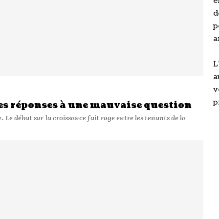
e
d
p
a
L
a
v
p
es réponses à une mauvaise question
e la