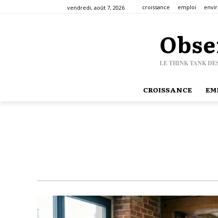
croissance
emploi
envi
vendredi, août 7, 2026
Obse
LE THINK TANK DE
CROISSANCE
EM