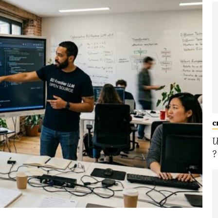
C
U
?