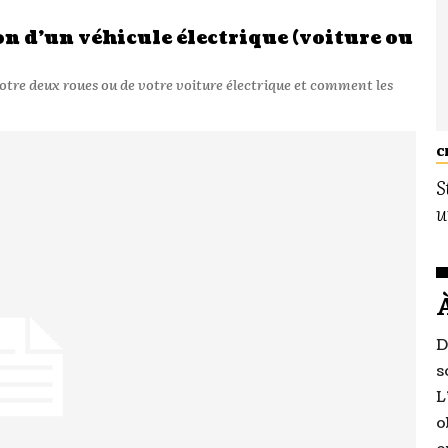
 d’un véhicule électrique (voiture ou
otre deux roues ou de votre voiture électrique et comment les
C
S
u
D
s
L
o