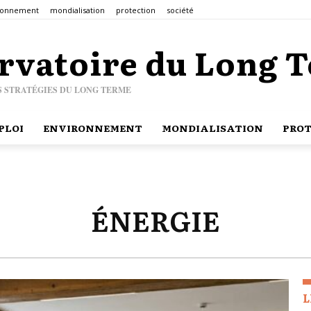
ronnement
mondialisation
protection
société
rvatoire du Long 
S STRATÉGIES DU LONG TERME
PLOI
ENVIRONNEMENT
MONDIALISATION
PROT
ÉNERGIE
L