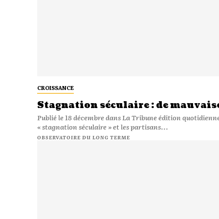
CROISSANCE
Stagnation séculaire : de mauvais
Publié le 18 décembre dans La Tribune édition quotidienne. Le débat sur la croissance fait rage entre les tenants d
« stagnation séculaire » et les partisans...
OBSERVATOIRE DU LONG TERME