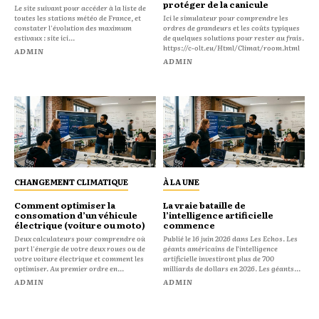
protéger de la canicule
Le site suivant pour accéder à la liste de
toutes les stations météo de France, et
Ici le simulateur pour comprendre les
constater l'évolution des maximum
ordres de grandeurs et les coûts typiques
estivaux : site ici...
de quelques solutions pour rester au frais.
https://c-olt.eu/Html/Climat/room.html
ADMIN
ADMIN
CHANGEMENT CLIMATIQUE
À LA UNE
Comment optimiser la
La vraie bataille de
consomation d’un véhicule
l’intelligence artificielle
électrique (voiture ou moto)
commence
Deux calculateurs pour comprendre où
Publié le 16 juin 2026 dans Les Echos. Les
part l'énergie de votre deux roues ou de
géants américains de l’intelligence
votre voiture électrique et comment les
artificielle investiront plus de 700
optimiser. Au premier ordre en...
milliards de dollars en 2026. Les géants...
ADMIN
ADMIN