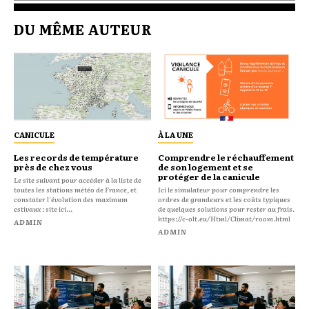
DU MÊME AUTEUR
CANICULE
À LA UNE
Les records de température
Comprendre le réchauffement
près de chez vous
de son logement et se
protéger de la canicule
Le site suivant pour accéder à la liste de
toutes les stations météo de France, et
Ici le simulateur pour comprendre les
constater l'évolution des maximum
ordres de grandeurs et les coûts typiques
estivaux : site ici...
de quelques solutions pour rester au frais.
https://c-olt.eu/Html/Climat/room.html
ADMIN
ADMIN