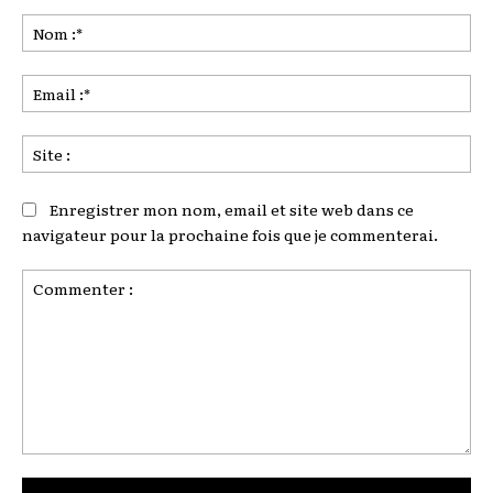
No
:*
Ema
:*
Sit
:
Enregistrer mon nom, email et site web dans ce
navigateur pour la prochaine fois que je commenterai.
Commenter
: