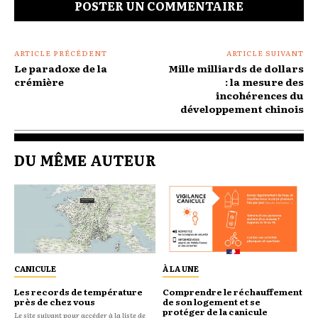
ARTICLE PRÉCÉDENT
ARTICLE SUIVANT
Le paradoxe de la
Mille milliards de dollars
crémière
: la mesure des
incohérences du
développement chinois
DU MÊME AUTEUR
CANICULE
À LA UNE
Les records de température
Comprendre le réchauffement
près de chez vous
de son logement et se
protéger de la canicule
Le site suivant pour accéder à la liste de