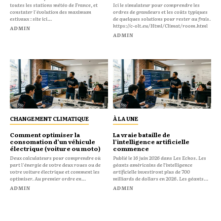
toutes les stations météo de France, et
Ici le simulateur pour comprendre les
constater l'évolution des maximum
ordres de grandeurs et les coûts typiques
estivaux : site ici...
de quelques solutions pour rester au frais.
https://c-olt.eu/Html/Climat/room.html
ADMIN
ADMIN
CHANGEMENT CLIMATIQUE
À LA UNE
Comment optimiser la
La vraie bataille de
consomation d’un véhicule
l’intelligence artificielle
électrique (voiture ou moto)
commence
Deux calculateurs pour comprendre où
Publié le 16 juin 2026 dans Les Echos. Les
part l'énergie de votre deux roues ou de
géants américains de l’intelligence
votre voiture électrique et comment les
artificielle investiront plus de 700
optimiser. Au premier ordre en...
milliards de dollars en 2026. Les géants...
ADMIN
ADMIN