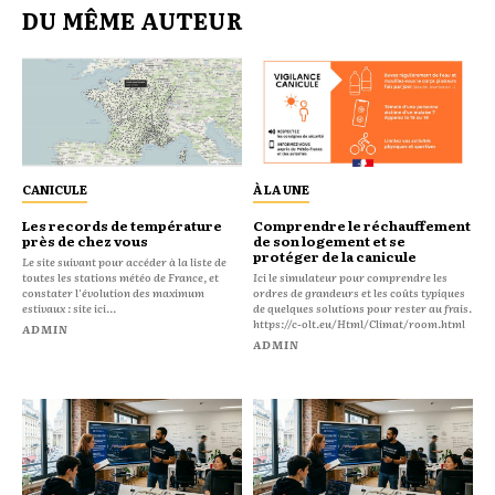
DU MÊME AUTEUR
CANICULE
À LA UNE
Les records de température
Comprendre le réchauffement
près de chez vous
de son logement et se
protéger de la canicule
Le site suivant pour accéder à la liste de
toutes les stations météo de France, et
Ici le simulateur pour comprendre les
constater l'évolution des maximum
ordres de grandeurs et les coûts typiques
estivaux : site ici...
de quelques solutions pour rester au frais.
https://c-olt.eu/Html/Climat/room.html
ADMIN
ADMIN