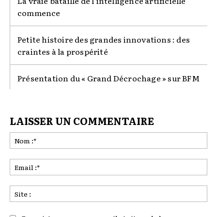
La vraie bataille de l’intelligence artificielle
commence
Petite histoire des grandes innovations : des
craintes à la prospérité
Présentation du « Grand Décrochage » sur BFM
LAISSER UN COMMENTAIRE
No
:*
Ema
:*
Sit
: