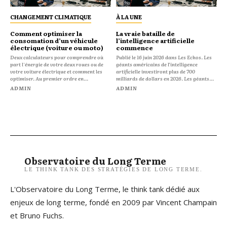
CHANGEMENT CLIMATIQUE
À LA UNE
Comment optimiser la
La vraie bataille de
consomation d’un véhicule
l’intelligence artificielle
électrique (voiture ou moto)
commence
Deux calculateurs pour comprendre où
Publié le 16 juin 2026 dans Les Echos. Les
part l'énergie de votre deux roues ou de
géants américains de l’intelligence
votre voiture électrique et comment les
artificielle investiront plus de 700
optimiser. Au premier ordre en...
milliards de dollars en 2026. Les géants...
ADMIN
ADMIN
Observatoire du Long Terme
LE THINK TANK DES STRATÉGIES DE LONG TERME.
L'Observatoire du Long Terme, le think tank dédié aux
enjeux de long terme, fondé en 2009 par Vincent Champain
et Bruno Fuchs.