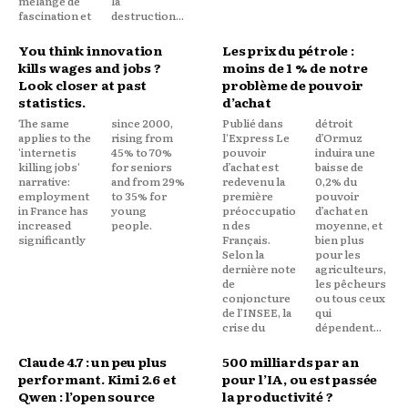
mélange de
la
fascination et
destruction...
You think innovation
Les prix du pétrole :
kills wages and jobs ?
moins de 1 % de notre
Look closer at past
problème de pouvoir
statistics.
d’achat
The same
since 2000,
Publié dans
détroit
applies to the
rising from
l'Express Le
d’Ormuz
'internet is
45% to 70%
pouvoir
induira une
killing jobs'
for seniors
d’achat est
baisse de
narrative:
and from 29%
redevenu la
0,2% du
employment
to 35% for
première
pouvoir
in France has
young
préoccupatio
d’achat en
increased
people.
n des
moyenne, et
significantly
Français.
bien plus
Selon la
pour les
dernière note
agriculteurs,
de
les pêcheurs
conjoncture
ou tous ceux
de l’INSEE, la
qui
crise du
dépendent...
Claude 4.7 : un peu plus
500 milliards par an
performant. Kimi 2.6 et
pour l’IA, ou est passée
Qwen : l’open source
la productivité ?