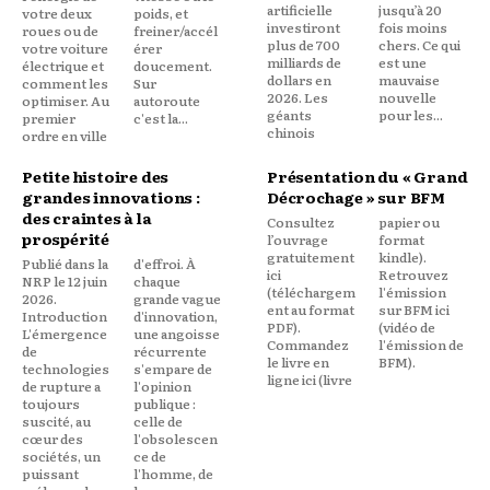
artificielle
jusqu’à 20
votre deux
poids, et
investiront
fois moins
roues ou de
freiner/accél
plus de 700
chers. Ce qui
votre voiture
érer
milliards de
est une
électrique et
doucement.
dollars en
mauvaise
comment les
Sur
2026. Les
nouvelle
optimiser. Au
autoroute
géants
pour les...
premier
c'est la...
chinois
ordre en ville
Petite histoire des
Présentation du « Grand
grandes innovations :
Décrochage » sur BFM
des craintes à la
Consultez
papier ou
prospérité
l’ouvrage
format
gratuitement
kindle).
Publié dans la
d'effroi. À
ici
Retrouvez
NRP le 12 juin
chaque
(téléchargem
l'émission
2026.
grande vague
ent au format
sur BFM ici
Introduction
d'innovation,
PDF).
(vidéo de
L'émergence
une angoisse
Commandez
l'émission de
de
récurrente
le livre en
BFM).
technologies
s'empare de
ligne ici (livre
de rupture a
l'opinion
toujours
publique :
suscité, au
celle de
cœur des
l'obsolescen
sociétés, un
ce de
puissant
l'homme, de