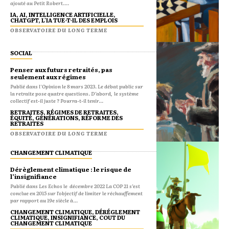
ajouté au Petit Robert....
IA, AI, INTELLIGENCE ARTIFICIELLE,
CHATGPT, L'IA TUE-T-IL DES EMPLOIS
OBSERVATOIRE DU LONG TERME
SOCIAL
Penser aux futurs retraités, pas
seulement aux régimes
Publié dans l'Opinion le 8 mars 2023. Le débat public sur
la retraite pose quatre questions. D’abord, le système
collectif est-il juste ? Pourra-t-il tenir...
RETRAITES, RÉGIMES DE RETRAITES,
ÉQUITÉ, GÉNÉRATIONS, RÉFORME DES
RETRAITES
OBSERVATOIRE DU LONG TERME
CHANGEMENT CLIMATIQUE
Dérèglement climatique : le risque de
l’insignifiance
Publié dans Les Echos le décembre 2022 La COP 21 s’est
conclue en 2015 sur l’objectif de limiter le réchauffement
par rapport au 19e siècle à...
CHANGEMENT CLIMATIQUE, DÉRÉGLEMENT
CLIMATIQUE, INSIGNIFIANCE, COUT DU
CHANGEMENT CLIMATIQUE