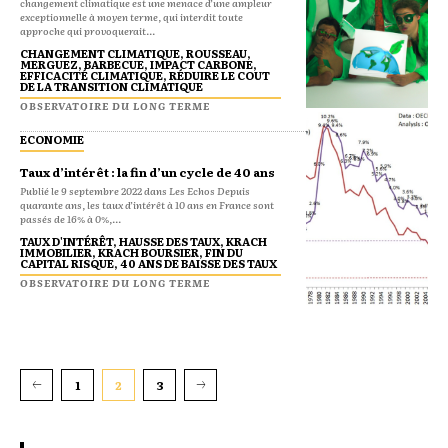
changement climatique est une menace d’une ampleur
exceptionnelle à moyen terme, qui interdit toute
approche qui provoquerait...
CHANGEMENT CLIMATIQUE, ROUSSEAU,
MERGUEZ, BARBECUE, IMPACT CARBONE,
EFFICACITÉ CLIMATIQUE, RÉDUIRE LE COUT
DE LA TRANSITION CLIMATIQUE
OBSERVATOIRE DU LONG TERME
ECONOMIE
Taux d’intérêt : la fin d’un cycle de 40 ans
Publié le 9 septembre 2022 dans Les Echos Depuis
quarante ans, les taux d’intérêt à 10 ans en France sont
passés de 16% à 0%,...
TAUX D'INTÉRÊT, HAUSSE DES TAUX, KRACH
IMMOBILIER, KRACH BOURSIER, FIN DU
CAPITAL RISQUE, 40 ANS DE BAISSE DES TAUX
OBSERVATOIRE DU LONG TERME
1
2
3