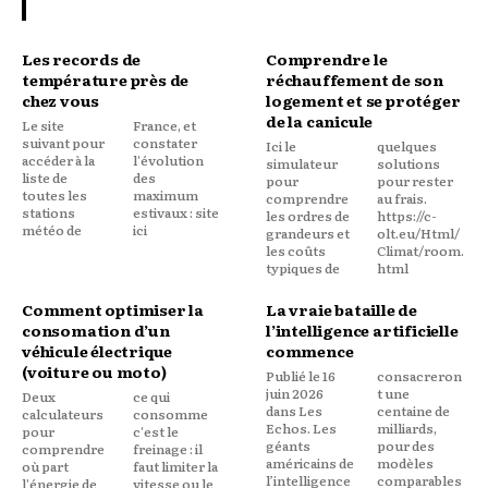
READ NOW
Les records de
Comprendre le
température près de
réchauffement de son
chez vous
logement et se protéger
de la canicule
Le site
France, et
suivant pour
constater
Ici le
quelques
accéder à la
l'évolution
simulateur
solutions
liste de
des
pour
pour rester
toutes les
maximum
comprendre
au frais.
stations
estivaux : site
les ordres de
https://c-
météo de
ici
grandeurs et
olt.eu/Html/
les coûts
Climat/room.
typiques de
html
Comment optimiser la
La vraie bataille de
consomation d’un
l’intelligence artificielle
véhicule électrique
commence
(voiture ou moto)
Publié le 16
consacreron
juin 2026
t une
Deux
ce qui
dans Les
centaine de
calculateurs
consomme
Echos. Les
milliards,
pour
c'est le
géants
pour des
comprendre
freinage : il
américains de
modèles
où part
faut limiter la
l’intelligence
comparables
l'énergie de
vitesse ou le