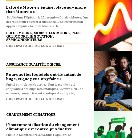
La loi de Moore s’épuise, place au « more
than Moore » »
Publié dans l'Opinion le 25 decembre Gordon Moore, l’un
des fondateurs d’Intel, a énoncé en 1965 une prévision
appelée depuis « la loi de Moore » : le...
LOI DE MOORE, MORE THAN MOORE, PLUS
QUE MOORE, INNOVATION,
SEMICONDUCTEURS
OBSERVATOIRE DU LONG TERME
ASSURANCE QUALITÉ LOGICIEL
Pourquoi les logiciels ont-ils autant de
bugs, et que peut-on y faire ?
Publié par l'Usine Nouvelle. Tout le monde a été
confronté à des bugs informatiques : « écran bleu » de
windows, comportement erratique d’un logiciel,...
OBSERVATOIRE DU LONG TERME
CHANGEMENT CLIMATIQUE
L’instrumentalisation du changement
climatique est contre-productive
Publié le 12 septembre 2022 dans l'Opinion. Le