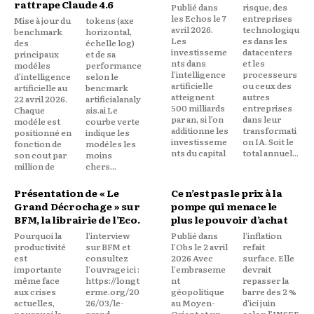
rattrape Claude 4.6
Publié dans
risque, des
les Echos le 7
entreprises
Mise à jour du
tokens (axe
avril 2026.
technologiqu
benchmark
horizontal,
Les
es dans les
des
échelle log)
investisseme
datacenters
principaux
et de sa
nts dans
et les
modéles
performance
l’intelligence
processeurs
d’intelligence
selon le
artificielle
ou ceux des
artificielle au
bencmark
atteignent
autres
22 avril 2026.
artificialanaly
500 milliards
entreprises
Chaque
sis.ai Le
par an, si l’on
dans leur
modéle est
courbe verte
additionne les
transformati
positionné en
indique les
investisseme
on IA. Soit le
fonction de
modéles les
nts du capital
total annuel...
son cout par
moins
million de
chers...
Présentation de « Le
Ce n’est pas le prix à la
Grand Décrochage » sur
pompe qui menace le
BFM, la librairie de l’Eco.
plus le pouvoir d’achat
Pourquoi la
l'interview
Publié dans
l'inflation
productivité
sur BFM et
l'Obs le 2 avril
refait
est
consultez
2026 Avec
surface. Elle
importante
l'ouvrage ici :
l'embraseme
devrait
même face
https://longt
nt
repasser la
aux crises
erme.org/20
géopolitique
barre des 2 %
actuelles,
26/03/le-
au Moyen-
d'ici juin